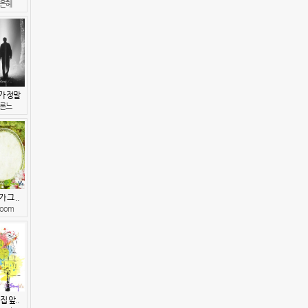
은혜
가 정말
론느
 그 ..
oom
집 앞..