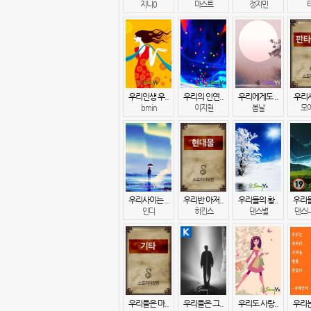
지니0
마스트
정지민
우리인생 우..
우리의 인연..
우리에게도 ..
우리사
bmin
이지현
봄날
모
우리사이는 ..
우리반 아저..
우리들의 황..
우리들
인디
히킨스
댄스별
댄스나
우리들은 마..
우리들은 그..
우리도 사랑..
우리는