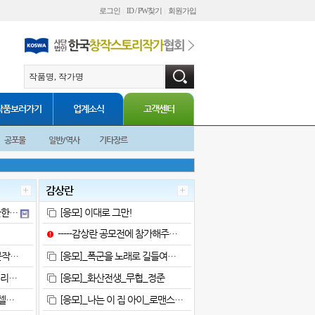
로그인
ID / PW찾기
회원가입
|
|
작품보러가기
업계소식
고객센터
공포물
일반/역사
기타장르
감상란
한한…
[응모] 이대로 그만!
-----감상란 공모전에 참가해주…
문작…
[응모]_폭군을 노래로 길들여…
시리…
[응모]_화산전생_무협_정준
셀…
[응모]_나는 이 집 아이_로맨스…