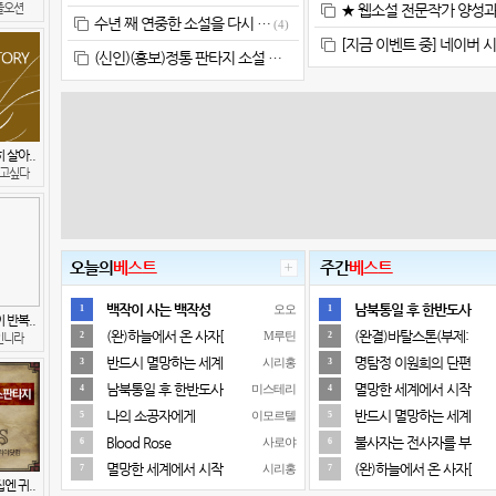
플오션
★ 웹소설 전문작가 양성과
수년 째 연중한 소설을 다시 …
(4)
[지금 이벤트 중] 네이버 
(신인)(홍보)정통 판타지 소설 …
 살아..
고싶다
오늘의
베스트
주간
베스트
백작이 사는 백작성
남북통일 후 한반도사
오오
1
1
 반복..
(완)하늘에서 온 사자[
(완결)바탈스톤(부제:
M루틴
2
2
인니라
반드시 멸망하는 세계
명탐정 이원희의 단편
시리홍
3
3
남북통일 후 한반도사
멸망한 세계에서 시작
미스테리
4
4
나의 소공자에게
반드시 멸망하는 세계
이모르텔
5
5
Blood Rose
불사자는 전사자를 부
사로야
6
6
멸망한 세계에서 시작
(완)하늘에서 온 사자[
시리홍
7
7
엔 귀..