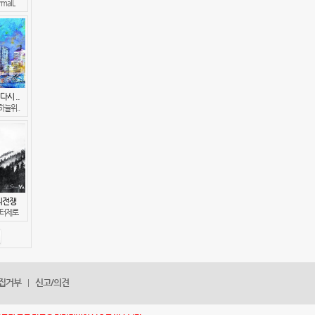
rmalL
다시 ..
늘위..
의전쟁
터제로
집거부
신고/의견
|