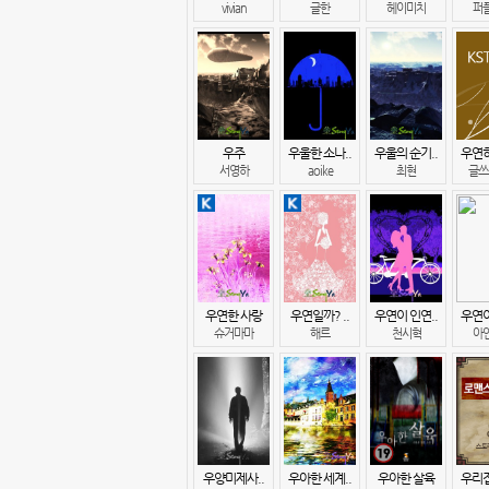
vivian
글한
헤이미치
퍼
우주
우울한 소나..
우울의 순기..
우연히
서영하
aoike
최현
글쓰
우연한 사랑
우연일까? ..
우연이 인연..
우연이
슈거마마
해르
천시혁
아
우양미제사..
우아한 세계..
우아한 살육
우리집