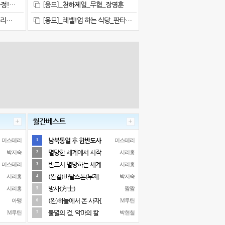
정!…
[응모]_천하제일_무협_장영훈
시리…
[응모]_레벨!업 하는 식당_판타…
월간베스트
남북통일 후 한반도사
미스테리
미스테리
1
멸망한 세계에서 시작
박지숙
시리홍
2
반드시 멸망하는 세계
미스테리
시리홍
3
(완결)바탈스톤(부제:
시리홍
박지숙
4
방사(方士)
시리홍
짬짬
5
(완)하늘에서 온 사자[
아맹
M루틴
6
불멸의 검, 악마의 칼
M루틴
박현철
7