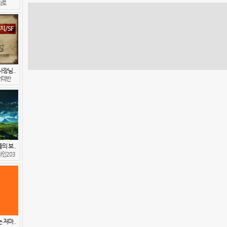
타로
장님..
어데반
의 보..
인203
 저마..