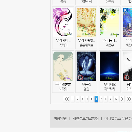
숭늉
깡통기사
신준동
No
우리 사이 ..
우리 사랑하..
우리 동네 ..
우리 
직깨미
온유한하늘
이동우
바람하
우리 결혼할
우는 집
우나시오
용
노작가
월명
파브리카
미스
<<
>
>>
1
2
3
4
5
6
7
8
9
10
이용약관
개인정보취급방침
이메일주소 무단수
|
|