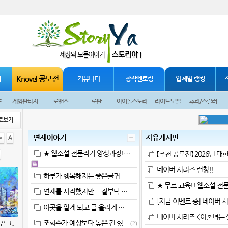
Knovel 공모전
재
커뮤니티
창작멘토링
업체별 랭킹
F
게임판타지
로맨스
로판
아이돌스토리
라이트노벨
추리/스릴러
로보기
연재이야기
자유게시판
ㅎ
A
★ 웹소설 전문작가 양성과정!…
【추천 공모전】 2026년 대
네이버 시리즈 런칭!!
하루가 행복해지는 좋은글귀 …
★ 무료 교육!! 웹소설 전
연제를 시작했지만 ... 잘부탁 …
[지금 이벤트 중] 네이버 
이곳을 알게 되고 글 올리게 …
네이버 시리즈 <이혼녀는 
조회수가 예상보다 높은 건 싫…
끝 그..
(2)