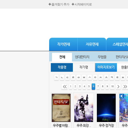
즐겨찾기 추가
시작페이지로
작가연재
자유연재
스페셜연
전체
현대판타지
무협물
판타지/S
작품명
작가명
이미지로보기
한줄
ㄱ
ㄴ
ㄷ
ㄹ
ㅁ
ㅂ
ㅅ
ㅇ
ㅈ
ㅊ
ㅋ
ㅌ
ㅍ
<<
>
>>
1
2
3
4
5
6
7
8
9
10
우주별 바람..
우주 최강 ..
우주 정거장
우주 