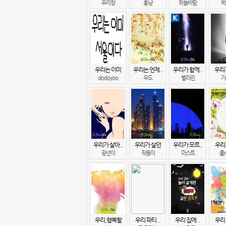
유리창
훙냥
하늘바람
박
우리는 이미
우리는 언제..
우리가 함께..
우리
dodoyoo
우드
별리린
가
우리가 살아..
우리가 살던
우리가 모르..
우리가
광년이
작뚱이
마스트
룸r
우리,행복할
우리 파티 ..
우리 집에 ..
우리 