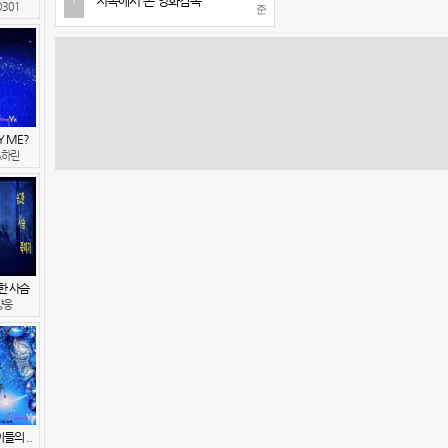
지옥에서 온 영화감독
7
301
준
 ME?
A하린
한 사슴
양웅
들의 ..