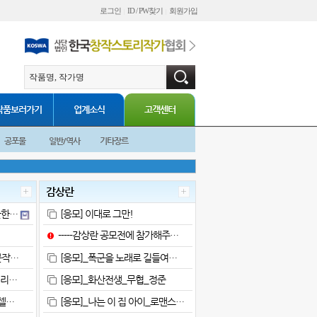
로그인
ID / PW찾기
회원가입
|
|
작품보러가기
업계소식
고객센터
공포물
일반/역사
기타장르
감상란
한한…
[응모] 이대로 그만!
-----감상란 공모전에 참가해주…
문작…
[응모]_폭군을 노래로 길들여…
시리…
[응모]_화산전생_무협_정준
셀…
[응모]_나는 이 집 아이_로맨스…