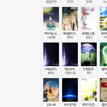
달달한커피
강이안
강시티
Do
작아지는 소..
부딪힘의 이..
위대한 스폰..
프라하
Me문물
원하늬
윤은성
아
시체실라이..
게임 속 비..
더 팬텀 프..
벌레
황예진
위험한사람
루얀
d
[ON AIR
우주 정거장
악마가 인간..
짧은 