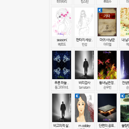
히마와리
킹스턴
류희수
마
season(
판타지 세상..
마귀 사냥꾼
내 남
볘르뜨
빈성
아미엘
예
푸른 하늘 ..
비리검사
황녀님은정..
전생했
동그라미네..
tamatam
손우빈
손
비고의적 살..
m.oddey
단편의 공포..
불량만