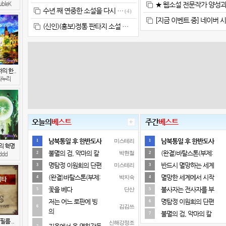
ubleK
★ 웹소설 전문작가 양성과
수년 째 연중한 소설을 다시 …
(4)
[지금 이벤트 중] 네이버 
(신인)(홍보)정통 판타지 소설 …
의 한..
라누리
오늘의
베스트
주간
베스트
남북통일 후 한반도사
남북통일 후 한반도사
미스테리
1
1
의 혁명
불멸의 검, 악마의 칼
(완결)바탈스톤(부제:
박현철
2
2
ddd
명탐정 이원희의 단편
반드시 멸망하는 세계
미스테리
3
3
(완결)바탈스톤(부제:
멸망한 세계에서 시작
박지숙
4
4
꽃을 베다
불사자는 전사자를 부
단산
5
5
저는 어느 로판에 빙
명탐정 이원희의 단편
6
김김쓰
6
의
불멸의 검, 악마의 칼
7
필름 ..
신해강정조