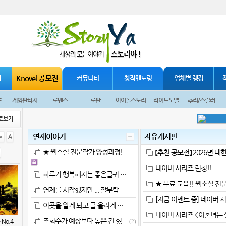
Knovel 공모전
재
커뮤니티
창작멘토링
업체별 랭킹
F
게임판타지
로맨스
로판
아이돌스토리
라이트노벨
추리/스릴러
로보기
연재이야기
자유게시판
ㅎ
A
★ 웹소설 전문작가 양성과정!…
【추천 공모전】 2026년 대
네이버 시리즈 런칭!!
하루가 행복해지는 좋은글귀 …
★ 무료 교육!! 웹소설 전
연제를 시작했지만 ... 잘부탁 …
[지금 이벤트 중] 네이버 
이곳을 알게 되고 글 올리게 …
네이버 시리즈 <이혼녀는 
조회수가 예상보다 높은 건 싫…
No.4
(2)