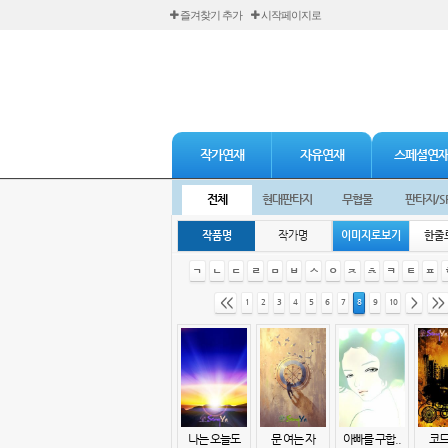
즐겨찾기 추가
시작페이지로
작가연재
자유연재
스페셜연
전체
현대판타지
무협물
판타지/S
작품명
작가명
이미지로보기
한줄
ㄱ
ㄴ
ㄷ
ㄹ
ㅁ
ㅂ
ㅅ
ㅇ
ㅈ
ㅊ
ㅋ
ㅌ
ㅍ
<<
>
>>
1
2
3
4
5
6
7
8
9
10
나는 오늘도
문 여는 자
아빠를 구합..
코드 