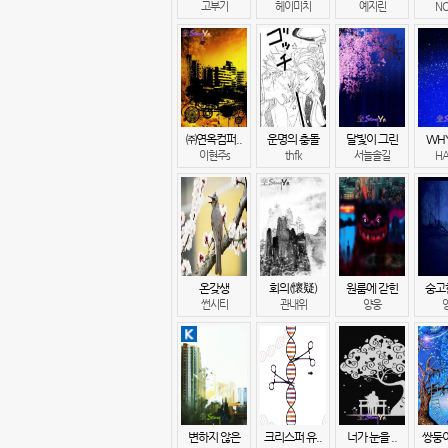
고부기
헤이미치
예지린
NO
㈜연옥컴퍼..
운명의 충돌
달빛이 그린
WHY
이현주s
thfk
서늘솔길
H
온갖생
회의(懷疑)
원룸에 갇힌
숭고
썬시티
관내위
양웅
변하지 않은
크리스퍼 유..
너가 눈을 ..
쌍둥이