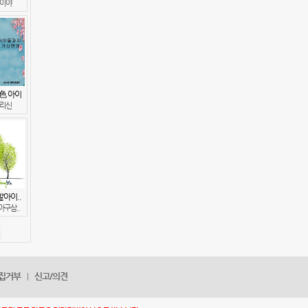
이야
色 아이
리신
아이..
구삼..
집거부
신고/의견
|