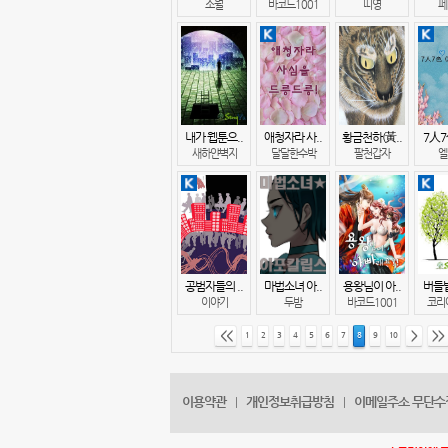
소월
바코드1001
띠영
페
내가 웹툰으..
애청자라 사..
황금천하(黃..
7人7
새하얀벽지
달달한수박
팔천갑자
엘
공범자들의 ..
마법소녀 아..
용왕님이 아..
버들밭
이야기
두밤
바코드1001
코리아
<<
>
>>
1
2
3
4
5
6
7
8
9
10
이용약관
개인정보취급방침
이메일주소 무단수
|
|