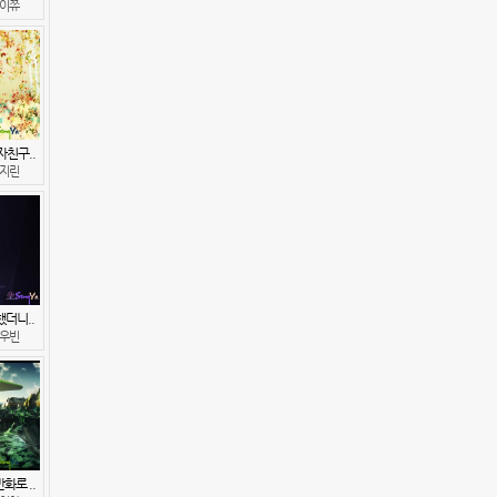
이쮸
자친구..
지린
더니..
우빈
화로 ..