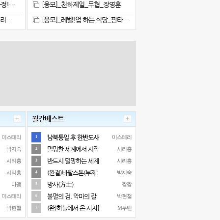
정!…
[응모]_천하제일_무협_장영훈
시리…
[응모]_레벨!업 하는 식당_판타…
월간베스트
남북통일 후 한반도사
미스테리
미스테리
1
멸망한 세계에서 시작
박지숙
시리홍
2
반드시 멸망하는 세계
시리홍
시리홍
3
(완결)바탈스톤(부제:
시리홍
박지숙
4
방사(方士)
아맹
짬짬
5
불멸의 검, 악마의 칼
미스테리
박현철
6
(완)하늘에서 온 사자[
박현철
M루틴
7