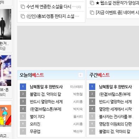
열해
★ 웹소설 전문작가 양성과
수년 째 연중한 소설을 다시 …
(4)
[지금 이벤트 중] 네이버 
(신인)(홍보)정통 판타지 소설 …
 거 ..
따금
오늘의
베스트
주간
베스트
남북통일 후 한반도사
남북통일 후 한반도사
미스테리
1
1
 - 폰
불멸의 검, 악마의 칼
(완결)바탈스톤(부제:
박현철
2
2
보리
반드시 멸망하는 세계
반드시 멸망하는 세계
시리홍
3
3
(완결)바탈스톤(부제:
멸망한 세계에서 시작
박지숙
4
4
별이 지다
불사자는 전사자를 부
올서리
5
5
오리진
명탐정 이원희의 단편
시리홍
6
6
무공앱
불멸의 검, 악마의 칼
백선우
7
7
리고 ..