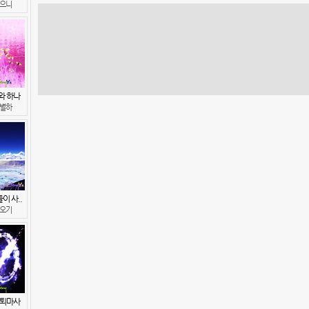
으니
와 하나
별하
이 사..
오기
 퇴마사