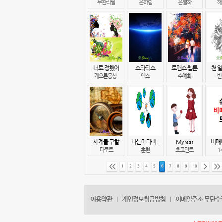
무한리필
은하림
은별하
해
너로 정했어
스타티스
로맨스 웹툰
천 일
게으른몽상..
엑스
수예화
반
세계를 구할
나는메타버..
My son
비매
다쿠르
훈현
초코민트
1
<<
>
>>
1
2
3
4
5
6
7
8
9
10
이용약관
개인정보취급방침
이메일주소 무단수
|
|