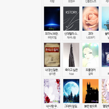
라팡
최현우
신통한노트
제
도미닉 브란..
신데렐라 스..
코마
블
무한리필
체셔냐옹
나오유키
내 정신질환..
죽이고 싶은
도플갱어
송아론
hisei
글묵
내 사랑 우..
그대의 앞길..
붉은 밤으로
멸망하