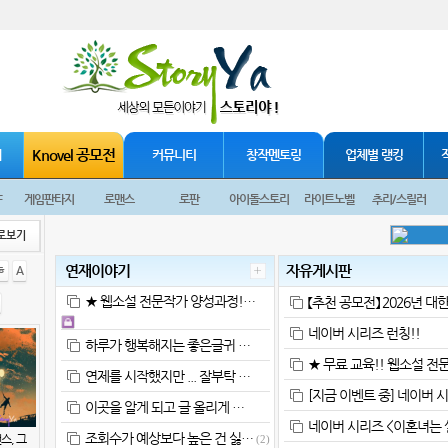
Knovel 공모전
재
커뮤니티
창작멘토링
업체별 랭킹
F
게임판타지
로맨스
로판
아이돌스토리
라이트노벨
추리/스릴러
로보기
연재이야기
자유게시판
ㅎ
A
★ 웹소설 전문작가 양성과정!…
【추천 공모전】 2026년 대
네이버 시리즈 런칭!!
하루가 행복해지는 좋은글귀 …
★ 무료 교육!! 웹소설 전
연제를 시작했지만 ... 잘부탁 …
[지금 이벤트 중] 네이버 
이곳을 알게 되고 글 올리게 …
네이버 시리즈 <이혼녀는 
조회수가 예상보다 높은 건 싫…
스, 그
(2)