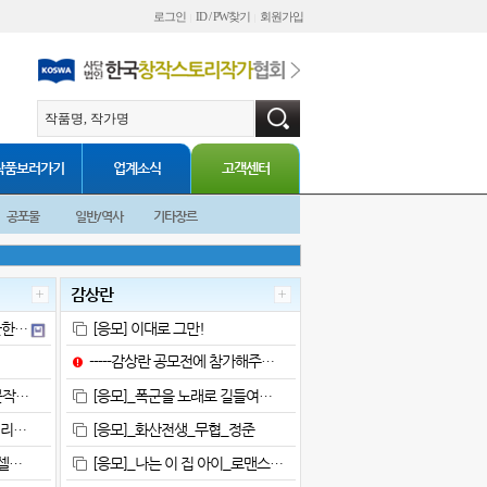
로그인
ID / PW찾기
회원가입
|
|
작품보러가기
업계소식
고객센터
공포물
일반/역사
기타장르
감상란
한한…
[응모] 이대로 그만!
-----감상란 공모전에 참가해주…
문작…
[응모]_폭군을 노래로 길들여…
시리…
[응모]_화산전생_무협_정준
셀…
[응모]_나는 이 집 아이_로맨스…