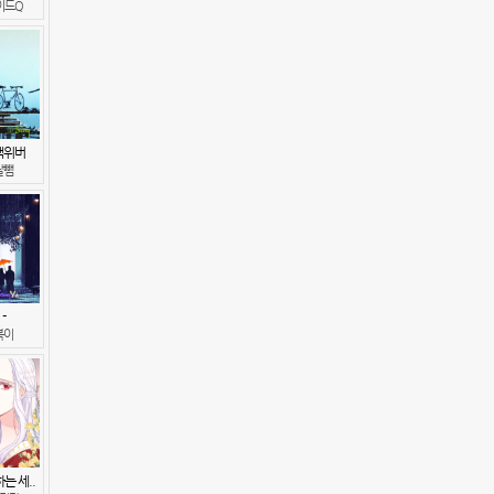
이드Q
랙위버
날뺌
-
복이
는 세..