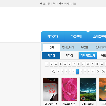
즐겨찾기 추가
시작페이지로
작가연재
자유연재
스페셜연
전체
현대판타지
무협물
판타지/S
작품명
작가명
이미지로보기
한줄
ㄱ
ㄴ
ㄷ
ㄹ
ㅁ
ㅂ
ㅅ
ㅇ
ㅈ
ㅊ
ㅋ
ㅌ
ㅍ
<<
>
>>
1
2
3
4
5
6
7
8
9
10
마지막 유언
시나의 결혼..
우리들의 보..
로맨