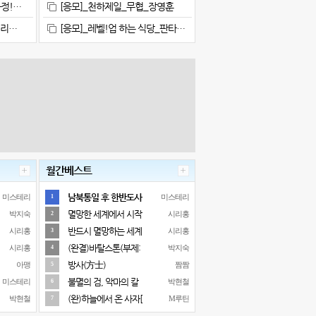
정!…
[응모]_천하제일_무협_장영훈
시리…
[응모]_레벨!업 하는 식당_판타…
월간베스트
남북통일 후 한반도사
미스테리
미스테리
1
멸망한 세계에서 시작
박지숙
시리홍
2
반드시 멸망하는 세계
시리홍
시리홍
3
(완결)바탈스톤(부제:
시리홍
박지숙
4
방사(方士)
아맹
짬짬
5
불멸의 검, 악마의 칼
미스테리
박현철
6
(완)하늘에서 온 사자[
박현철
M루틴
7