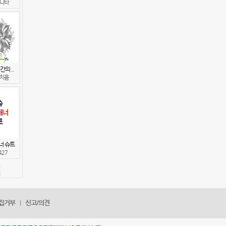
디타
간의 ..
치음
너 슈트
427
집거부
신고/의견
|