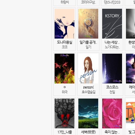
하랑씨
코리아구삼..
댄스나인203
도나미용실
일기를 공개..
나는 세상 ..
환생한
코코
일기
노가다뛰는..
이
ㅇ
person(
코스모스
에이브
위극
호수옆숲길
천일
서
17인_나를
세벽(世壁)
죽지 않는 ..
빛 그