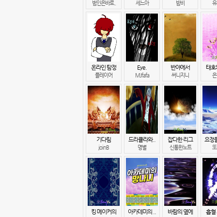
범인은바로..
세느아
밤비
유
온라인 탐정
Eye.
반야에서
태호
플레이어
MJfafa
써니지니
은
기다림
드라큘라와..
잡다한 리그
요정들
joinB
명별
신통한노트
또
킹 메이커의
아카데미의 ..
바람의 옆에
흡혈